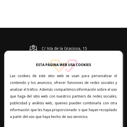
C/ Isla de la Graciosa, 15
planta baja. 35110. Vecindario
ESTA PÁGINA WEB USA COOKIES
Lunes a viernes: 10:00 a 20:00
Las cookies de este sitio web se usan para personalizar el
828 05 67 67 / 637 34 94 14
contenido y los anuncios, ofrecer funciones de redes sociales y
analizar el tráfico. Además compartimos información sobre el uso
que haga del sitio web con nuestros partners de redes sociales,
C/ Poeta Pedro Lezcano, local
publicidad y análisis web, quienes pueden combinarla con otra
11. 35400. Arucas. Las Palmas
información que les haya proporcionado o que hayan recopilado
Lunes a viernes: 11:00 a 19:00
a partir del uso que haya hecho de sus servicios.
828 66 94 63 / 657 07 68 92