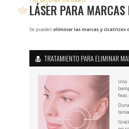
Piel uniforme sin señales
LÁSER PARA MARCAS 
Se pueden
eliminar las marcas y cicatrices 
FAVORITOS
TRATAMIENTO PARA ELIMINAR MA
PORTADA
Uno 
TRATAMIENTOS
tiem
feas
BONOS
Dura
PRODUCTOS
tenía
Grac
BLOG
no so