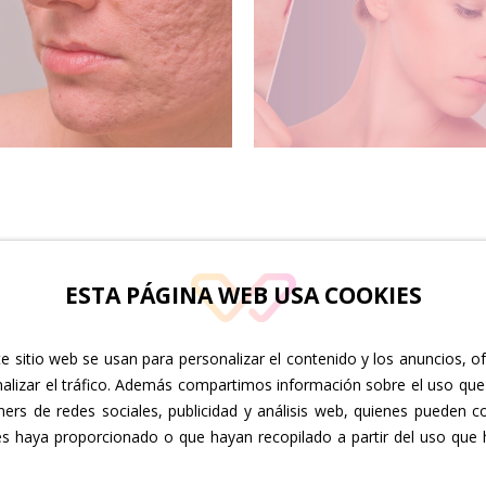
ESTA PÁGINA WEB USA COOKIES
e sitio web se usan para personalizar el contenido y los anuncios, o
C/ Isla de la Graciosa, 15 planta
C/ Poe
nalizar el tráfico. Además compartimos información sobre el uso que
baja. 35110. Vecindario
11. 35
ners de redes sociales, publicidad y análisis web, quienes pueden c
es haya proporcionado o que hayan recopilado a partir del uso que
Lunes a viernes: 10:00 a 20:00
Lunes 