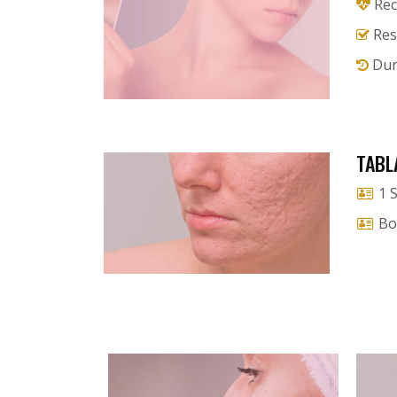
Rec
Resu
Dur
TABL
1 S
Bon