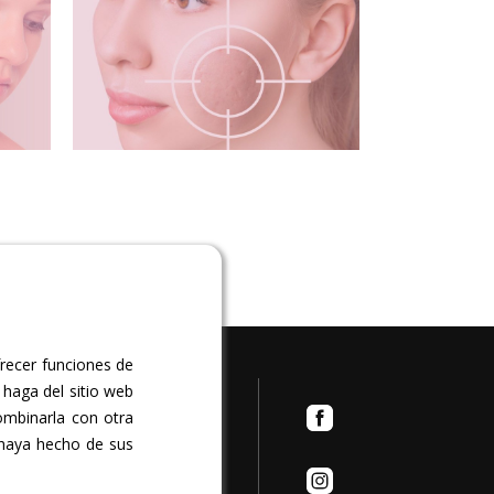
frecer funciones de
ta Pedro Lezcano, local
 haga del sitio web
400. Arucas. Las Palmas
ombinarla con otra
 haya hecho de sus
a viernes: 11:00 a 19:00